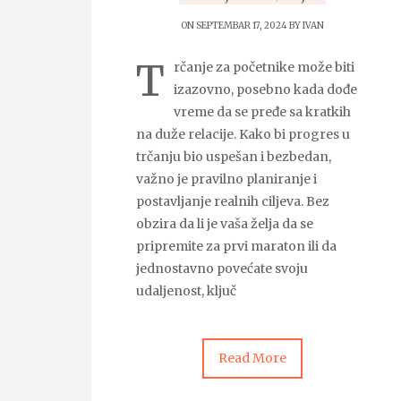
ON SEPTEMBAR 17, 2024 BY
IVAN
T
rčanje za početnike može biti
izazovno, posebno kada dođe
vreme da se pređe sa kratkih
na duže relacije. Kako bi progres u
trčanju bio uspešan i bezbedan,
važno je pravilno planiranje i
postavljanje realnih ciljeva. Bez
obzira da li je vaša želja da se
pripremite za prvi maraton ili da
jednostavno povećate svoju
udaljenost, ključ
Read More