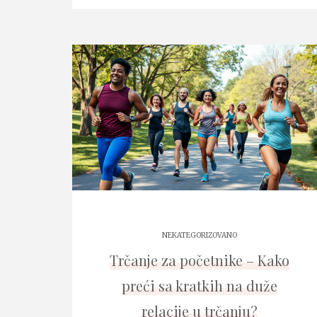
NEKATEGORIZOVANO
Trčanje za početnike – Kako
preći sa kratkih na duže
relacije u trčanju?