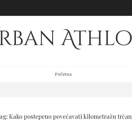
rban Athl
Početna
ag: Kako postepeno povećavati kilometražu trčan